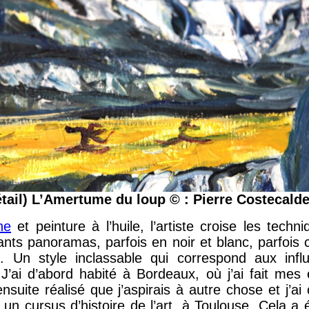
étail) L’Amertume du loup © : Pierre Costecald
ne
et peinture à l’huile, l’artiste croise les tech
ants panoramas, parfois en noir et blanc, parfois c
. Un style inclassable qui correspond aux inf
J’ai d’abord habité à Bordeaux, où j’ai fait mes
 ensuite réalisé que j’aspirais à autre chose et j
un cursus d’histoire de l’art, à Toulouse. Cela a é