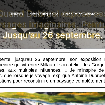
Quand Dubruel expose se
Oeuvres
Textes critiques
Parcours de l’artiste
sages imaginaires. Peint
Jusqu’au 26 septembre.
ente, jusqu’au 26 septembre, son exposition
peintre qui vit entre Millau et son atelier des Gorg
ites, aux multiples influences. « Je m’inspire d
ici que lorsque je voyage, explique Antoine Dubrue
motions pour reconstruire un paysage complètement