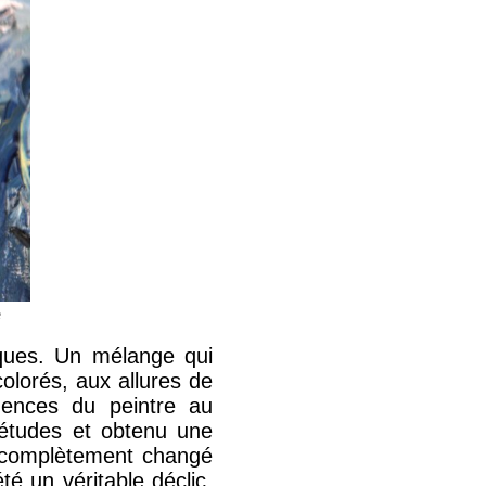
e
niques. Un mélange qui
olorés, aux allures de
luences du peintre au
 études et obtenu une
’ai complètement changé
té un véritable déclic.