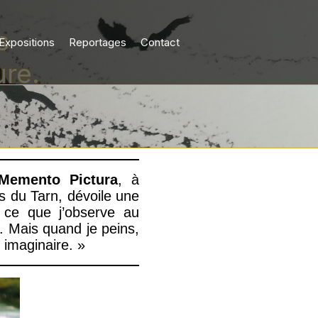
s
Expositions
Reportages
Contact
ure.
Memento
Pictura
, à
es du Tarn, dévoile une
e ce que j’observe au
l. Mais quand je peins,
 imaginaire. »