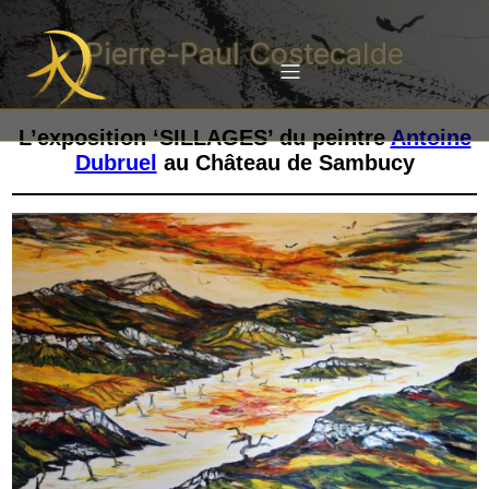
Pierre-Paul Costecalde
L’exposition ‘SILLAGES’ du peintre
Antoine
Dubruel
au Château de Sambucy